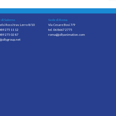
 di Salerno
Sede di Roma
elsi Rossi trav. Lerro 8/10
Via Cesare Bosi 7/9
 089 275 11 12
tel. 06 8667 2775
089 275 02 87
roma@jollyanimation.com
@jollygroup.net