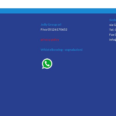
Sede
Jolly Group srl
via G
P.iva 05126170652
Tel.
Fax 
privacy policy
info
Whistelbowing
- segnalazioni