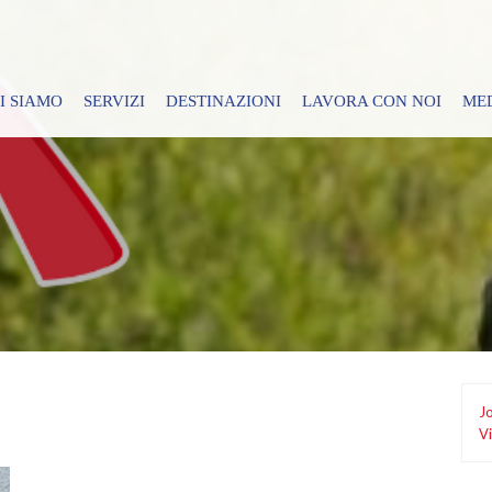
I SIAMO
SERVIZI
DESTINAZIONI
LAVORA CON NOI
ME
Jo
Vi