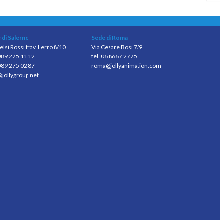
 di Salerno
Sede di Roma
elsi Rossi trav. Lerro 8/10
Via Cesare Bosi 7/9
 089 275 11 12
tel. 06 8667 2775
089 275 02 87
roma@jollyanimation.com
@jollygroup.net