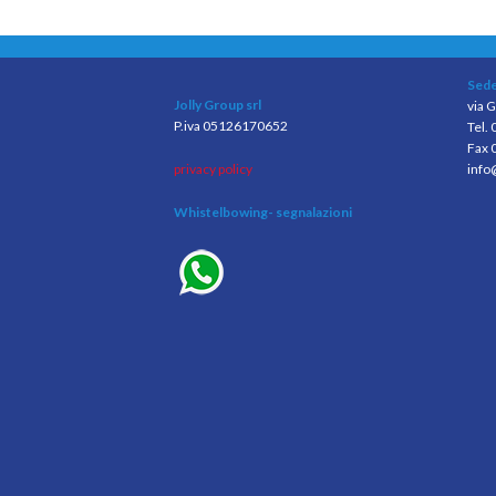
Sede
Jolly Group srl
via G
P.iva 05126170652
Tel.
Fax 
privacy policy
info
Whistelbowing
- segnalazioni