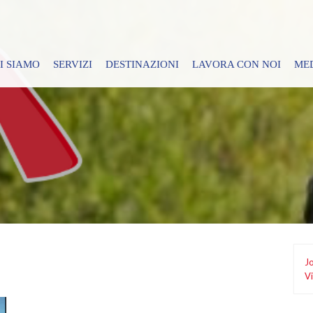
I SIAMO
SERVIZI
DESTINAZIONI
LAVORA CON NOI
ME
Jo
Vi