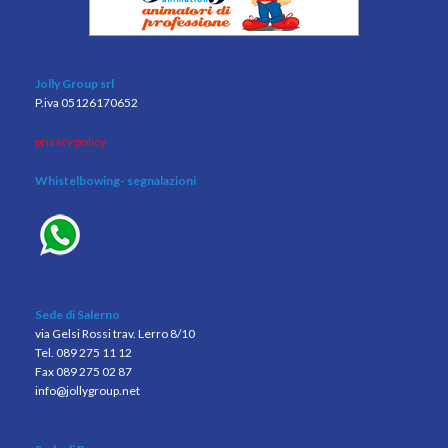
Jolly Group srl
P.iva 05126170652
privacy policy
Whistelbowing
- segnalazioni
Sede di Salerno
via Gelsi Rossi trav. Lerro 8/10
Tel. 089 275 11 12
Fax 089 275 02 87
info@jollygroup.net