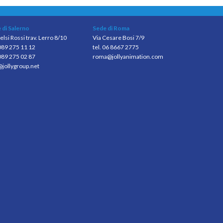
 di Salerno
Sede di Roma
elsi Rossi trav. Lerro 8/10
Via Cesare Bosi 7/9
 089 275 11 12
tel. 06 8667 2775
089 275 02 87
roma@jollyanimation.com
@jollygroup.net