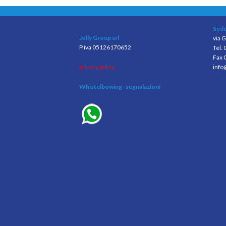
Sede
Jolly Group srl
via G
P.iva 05126170652
Tel.
Fax 
privacy policy
info
Whistelbowing
- segnalazioni