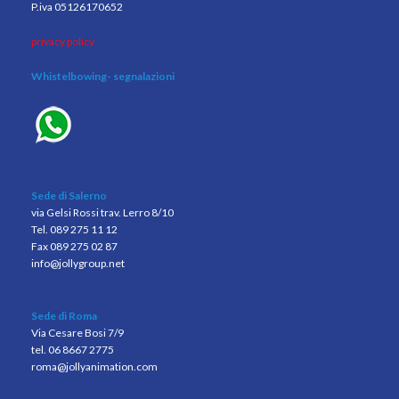
P.iva 05126170652
privacy policy
Whistelbowing
- segnalazioni
Sede di Salerno
via Gelsi Rossi trav. Lerro 8/10
Tel. 089 275 11 12
Fax 089 275 02 87
info@jollygroup.net
Sede di Roma
Via Cesare Bosi 7/9
tel. 06 8667 2775
roma@jollyanimation.com