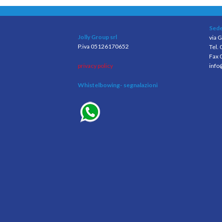
Sede
Jolly Group srl
via G
P.iva 05126170652
Tel.
Fax 
privacy policy
info
Whistelbowing
- segnalazioni