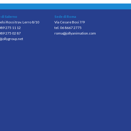
 di Salerno
Sede di Roma
elsi Rossi trav. Lerro 8/10
Via Cesare Bosi 7/9
 089 275 11 12
tel. 06 8667 2775
089 275 02 87
roma@jollyanimation.com
@jollygroup.net