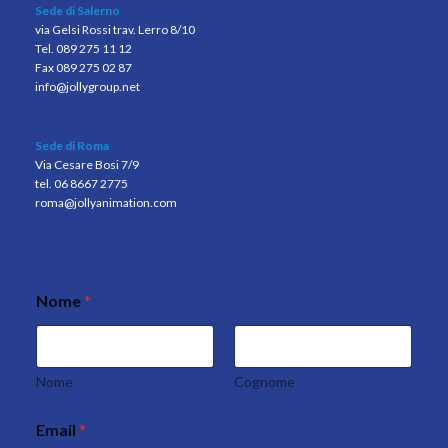
Sede di Salerno
via Gelsi Rossi trav. Lerro 8/10
Tel. 089 275 11 12
Fax 089 275 02 87
info@jollygroup.net
Sede di Roma
Via Cesare Bosi 7/9
tel. 06 8667 2775
roma@jollyanimation.com
Nome
*
Nome
Cognome
Email
*