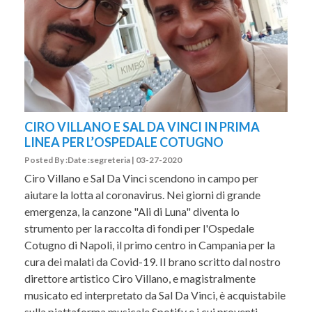
CIRO VILLANO E SAL DA VINCI IN PRIMA
LINEA PER L’OSPEDALE COTUGNO
Posted By :Date :segreteria | 03-27-2020
Ciro Villano e Sal Da Vinci scendono in campo per
aiutare la lotta al coronavirus. Nei giorni di grande
emergenza, la canzone "Ali di Luna" diventa lo
strumento per la raccolta di fondi per l'Ospedale
Cotugno di Napoli, il primo centro in Campania per la
cura dei malati da Covid-19. Il brano scritto dal nostro
direttore artistico Ciro Villano, e magistralmente
musicato ed interpretato da Sal Da Vinci, è acquistabile
sulla piattaforma musicale Spotify e i cui proventi