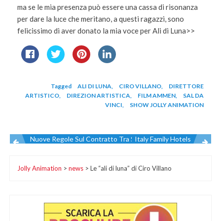
ma se le mia presenza può essere una cassa di risonanza
per dare la luce che meritano, a questi ragazzi, sono
felicissimo di aver donato la mia voce per Ali di Luna>>
Tagged
ALI DI LUNA
,
CIRO VILLANO
,
DIRETTORE
ARTISTICO
,
DIREZION ARTISTICA
,
FILM AMMEN
,
SAL DA
VINCI
,
SHOW JOLLY ANIMATION
Nuove Regole Sul Contratto Tra Strutture Turistiche Ed Agen
Italy Family Hotels
Navigazione
Jolly Animation
>
news
>
Le “ali di luna” di Ciro Villano
articoli