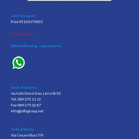
Jolly Group srl
P.iva 05126170652
privacy policy
Whistelbowing
- segnalazioni
Sede di Salerno
via Gelsi Rossi trav. Lerro 8/10
Tel. 089 275 11 12
Fax 089 275 02 87
info@jollygroup.net
Sede di Roma
Via Cesare Bosi 7/9