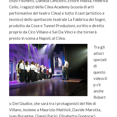
Enzo Fischetti, Daniela Cenciotti, Ettore Massa, Federica
Celio, i ragazzi della Cilea Academy (scuola di arti
performative del teatro Cilea) e tutto il cast (artistico e
tecnico) dello spettacolo teatrale La Fabbrica dei Sogni,
prodotto da Cose e Tunnel Produzioni, scritto e diretto
proprio da Ciro Villano e Sal Da Vinci e che tornerà
presto in scena a Napoli, al Cilea.
Tra gli
attori
speciali
di
questo
videocli
p c’è
anche
Robert
o Del Giudice, che sarà tra i protagonisti del film di
Villano, insieme a Maurizio Mattioli, Davide Marotta,
Ivan Boragine, Gianni Parisi, Elisabetta Gregoraci,