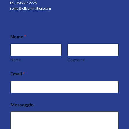
tel. 06 8667 2775
roma@jollyanimation.com
Nome
*
Nome
Cognome
Email
*
Messaggio