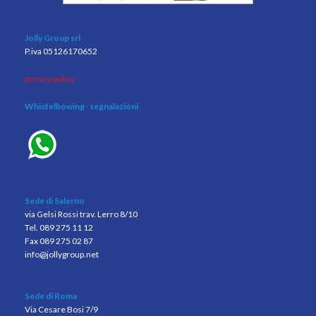
Jolly Group srl
P.iva 05126170652
privacy policy
Whistelbowing
- segnalazioni
Sede di Salerno
via Gelsi Rossi trav. Lerro 8/10
Tel. 089 275 11 12
Fax 089 275 02 87
info@jollygroup.net
Sede di Roma
Via Cesare Bosi 7/9