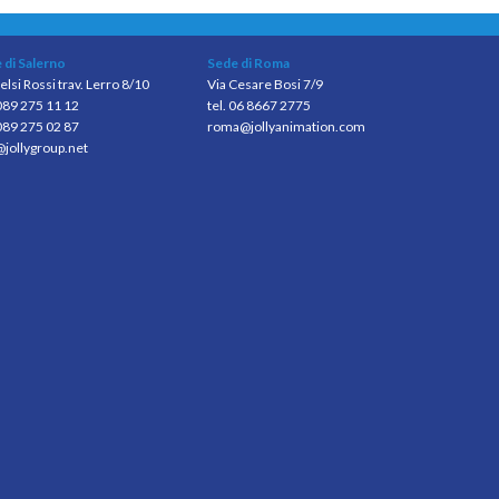
 di Salerno
Sede di Roma
elsi Rossi trav. Lerro 8/10
Via Cesare Bosi 7/9
 089 275 11 12
tel. 06 8667 2775
089 275 02 87
roma@jollyanimation.com
@jollygroup.net