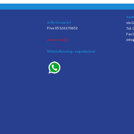
Sede
Jolly Group srl
via G
P.iva 05126170652
Tel.
Fax 
privacy policy
info
Whistelbowing
- segnalazioni